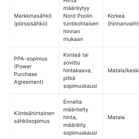
Hinta
määräytyy
Markkinasähkö
Nord Poolin
Korkea
(pörssisähkö)
tuntikohtaisen
(hinnanvaiht
hinnan
mukaan
Kiinteä tai
PPA-sopimus
sovittu
(Power
hintakaava,
Matala/kesk
Purchase
pitkä
Agreement)
sopimuskausi
Ennalta
määritelty
Kiinteähintainen
hinta,
Matala
sähkösopimus
määrätty
sopimuskausi