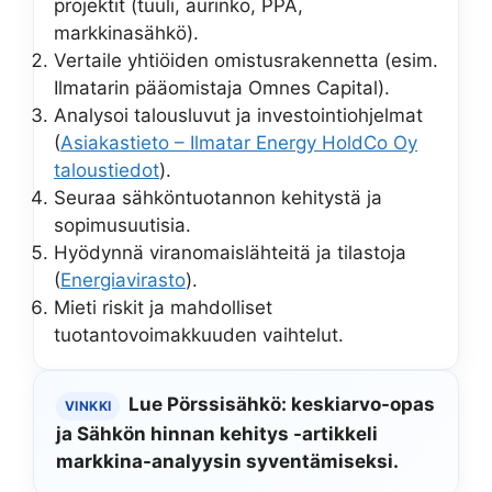
projektit (tuuli, aurinko, PPA,
markkinasähkö).
Vertaile yhtiöiden omistusrakennetta (esim.
Ilmatarin pääomistaja Omnes Capital).
Analysoi talousluvut ja investointiohjelmat
(
Asiakastieto – Ilmatar Energy HoldCo Oy
taloustiedot
).
Seuraa sähköntuotannon kehitystä ja
sopimusuutisia.
Hyödynnä viranomaislähteitä ja tilastoja
(
Energiavirasto
).
Mieti riskit ja mahdolliset
tuotantovoimakkuuden vaihtelut.
Lue Pörssisähkö: keskiarvo-opas
VINKKI
ja Sähkön hinnan kehitys -artikkeli
markkina-analyysin syventämiseksi.