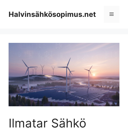
Skip
to
Halvinsähkösopimus.net
Menu
content
Ilmatar Sähkö