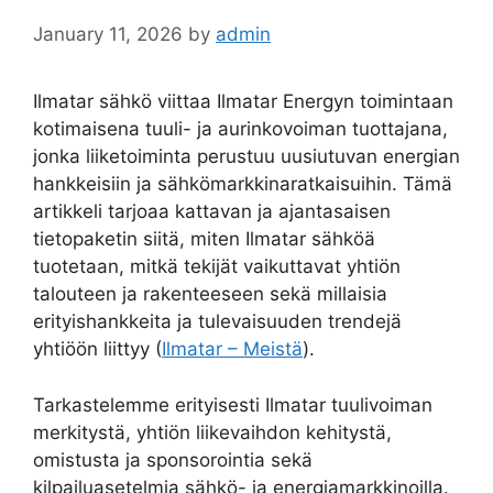
January 11, 2026
by
admin
Ilmatar sähkö viittaa Ilmatar Energyn toimintaan
kotimaisena tuuli- ja aurinkovoiman tuottajana,
jonka liiketoiminta perustuu uusiutuvan energian
hankkeisiin ja sähkömarkkinaratkaisuihin. Tämä
artikkeli tarjoaa kattavan ja ajantasaisen
tietopaketin siitä, miten Ilmatar sähköä
tuotetaan, mitkä tekijät vaikuttavat yhtiön
talouteen ja rakenteeseen sekä millaisia
erityishankkeita ja tulevaisuuden trendejä
yhtiöön liittyy (
Ilmatar – Meistä
).
Tarkastelemme erityisesti Ilmatar tuulivoiman
merkitystä, yhtiön liikevaihdon kehitystä,
omistusta ja sponsorointia sekä
kilpailuasetelmia sähkö- ja energiamarkkinoilla.