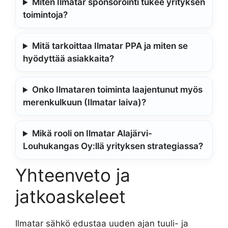
Miten Ilmatar sponsorointi tukee yrityksen
toimintoja?
Mitä tarkoittaa Ilmatar PPA ja miten se
hyödyttää asiakkaita?
Onko Ilmataren toiminta laajentunut myös
merenkulkuun (Ilmatar laiva)?
Mikä rooli on Ilmatar Alajärvi-
Louhukangas Oy:llä yrityksen strategiassa?
Yhteenveto ja
jatkoaskeleet
Ilmatar sähkö edustaa uuden ajan tuuli- ja