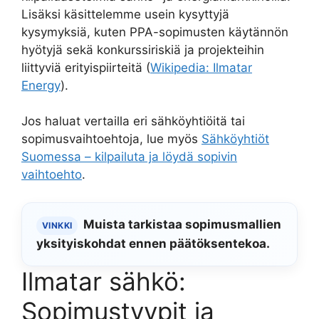
Lisäksi käsittelemme usein kysyttyjä
kysymyksiä, kuten PPA-sopimusten käytännön
hyötyjä sekä konkurssiriskiä ja projekteihin
liittyviä erityispiirteitä (
Wikipedia: Ilmatar
Energy
).
Jos haluat vertailla eri sähköyhtiöitä tai
sopimusvaihtoehtoja, lue myös
Sähköyhtiöt
Suomessa – kilpailuta ja löydä sopivin
vaihtoehto
.
Muista tarkistaa sopimusmallien
VINKKI
yksityiskohdat ennen päätöksentekoa.
Ilmatar sähkö:
Sopimustyypit ja