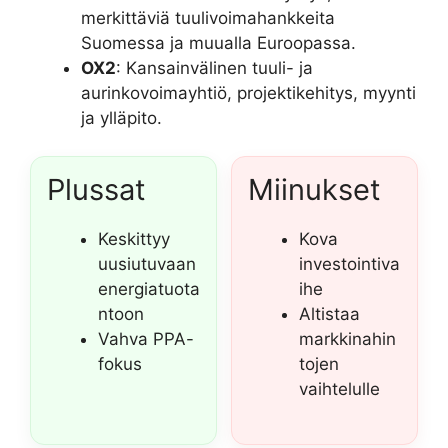
merkittäviä tuulivoimahankkeita
Suomessa ja muualla Euroopassa.
OX2
: Kansainvälinen tuuli- ja
aurinkovoimayhtiö, projektikehitys, myynti
ja ylläpito.
Plussat
Miinukset
Keskittyy
Kova
uusiutuvaan
investointiva
energiatuota
ihe
ntoon
Altistaa
Vahva PPA-
markkinahin
fokus
tojen
vaihtelulle