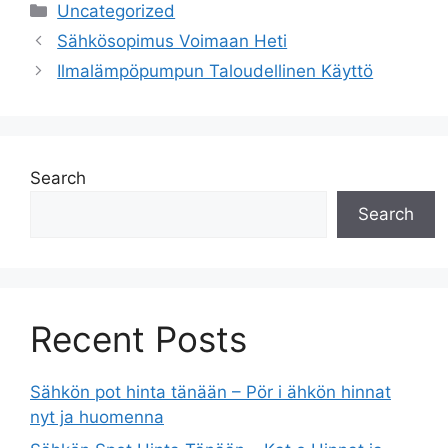
Categories
Uncategorized
Sähkösopimus Voimaan Heti
Ilmalämpöpumpun Taloudellinen Käyttö
Search
Search
Recent Posts
Sähkön pot hinta tänään – Pör i ähkön hinnat
nyt ja huomenna