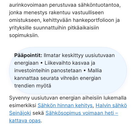
aurinkovoimaan perustuvaa sähköntuotantoa,
jonka menestys rakentuu vastuulliseen
omistukseen, kehittyvään hankeportfolioon ja
yrityksille suunnattuihin pitkäaikaisiin
sopimuksiin.
Pääpointit:
Ilmatar keskittyy uusiutuvaan
energiaan • Liikevaihto kasvaa ja
investointeihin panostetaan • Mallia
kannattaa seurata vihreän energian
trendien myötä
Syvenny uusiutuvan energian aiheisiin lukemalla
esimerkiksi
Sähkön hinnan kehitys
,
Halvin sähkö
Seinäjoki
sekä
Sähkösopimus voimaan heti –
kattava opas
.