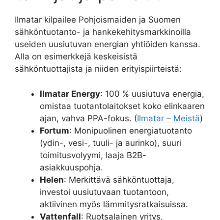
Ilmatar kilpailee Pohjoismaiden ja Suomen
sähköntuotanto- ja hankekehitysmarkkinoilla
useiden uusiutuvan energian yhtiöiden kanssa.
Alla on esimerkkejä keskeisistä
sähköntuottajista ja niiden erityispiirteistä:
Ilmatar Energy
: 100 % uusiutuva energia,
omistaa tuotantolaitokset koko elinkaaren
ajan, vahva PPA-fokus. (
Ilmatar – Meistä
)
Fortum
: Monipuolinen energiatuotanto
(ydin-, vesi-, tuuli- ja aurinko), suuri
toimitusvolyymi, laaja B2B-
asiakkuuspohja.
Helen
: Merkittävä sähköntuottaja,
investoi uusiutuvaan tuotantoon,
aktiivinen myös lämmitysratkaisuissa.
Vattenfall
: Ruotsalainen yritys,